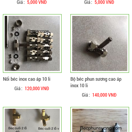
Giá :
5,000 VNĐ
Giá :
5,000 VNĐ
CHI TIẾT
ĐẶT HÀNG
Nối béc inox cao áp 10 li
Bộ béc phun sương cao áp
inox 10 li
Giá :
120,000 VNĐ
Giá :
140,000 VNĐ