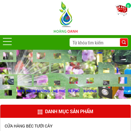
0
DANH MỤC SẢN PHẨM
CỬA HÀNG BÉC TƯỚI CÂY