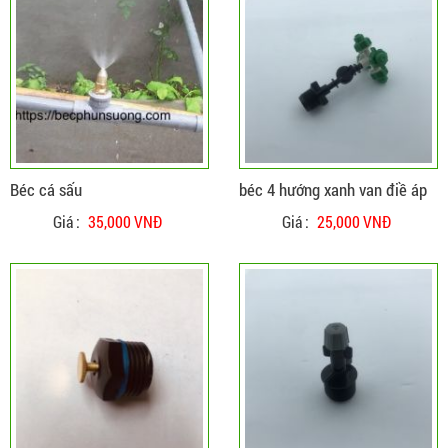
ĐẶT HÀNG
CHI TIẾT
Béc cá sấu
béc 4 hướng xanh van điề áp
Giá :
35,000 VNĐ
Giá :
25,000 VNĐ
ĐẶT HÀNG
CHI TIẾT