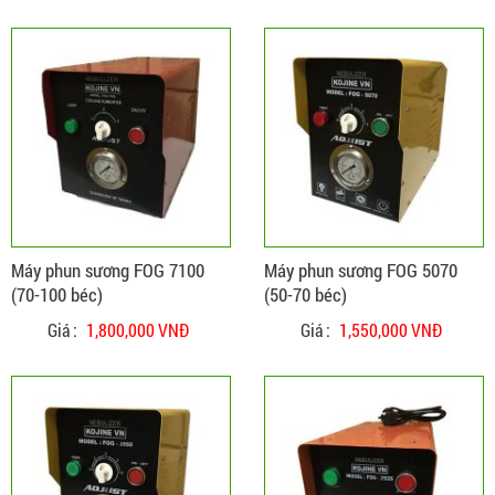
ĐẶT HÀNG
CHI TIẾT
Máy phun sương FOG 7100
Máy phun sương FOG 5070
(70-100 béc)
(50-70 béc)
Giá :
1,800,000 VNĐ
Giá :
1,550,000 VNĐ