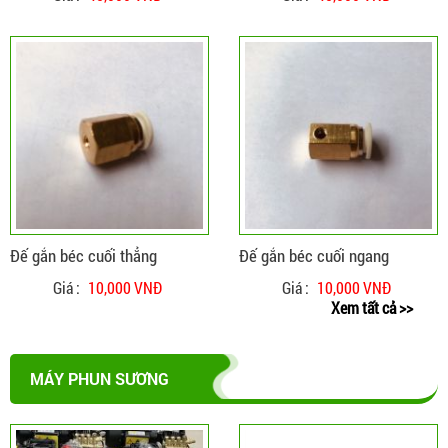
ĐẶT HÀNG
CHI TIẾT
Đế gắn béc cuối thẳng
Đế gắn béc cuối ngang
Giá :
10,000 VNĐ
Giá :
10,000 VNĐ
Xem tất cả >>
MÁY PHUN SƯƠNG