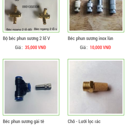
ĐẶT HÀNG
CHI TIẾT
Bộ béc phun sương 2 lổ V
Béc phun sương inox lùn
Giá :
35,000 VNĐ
Giá :
10,000 VNĐ
ĐẶT HÀNG
CHI TIẾT
Béc phun sương gài tê
Chõ - Lưới lọc rác