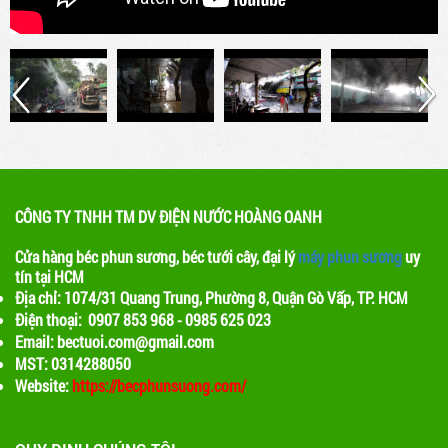
CÔNG TY TNHH TM DV ĐIỆN NƯỚC HOÀNG OANH
Cửa hàng béc phun sương, béc tưới cây, đại lý
máy phun sương
uy
tín tại HCM
Địa chỉ: 1074/31 Quang Trung, Phường 8, Quận Gò Vấp, TP. HCM
Điện thoại: 0907 853 968 - 0985 625 023
Email: bectuoi.com@gmail.com
MST: 0314288050
Website:
https://becphunsuong.com/