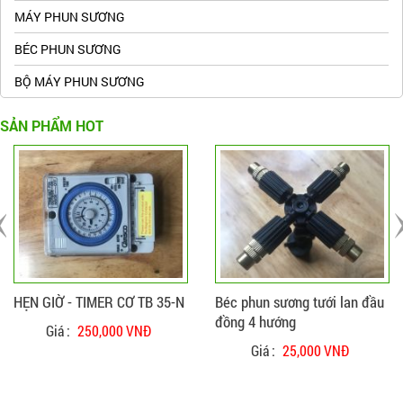
MÁY PHUN SƯƠNG
BÉC PHUN SƯƠNG
BỘ MÁY PHUN SƯƠNG
SẢN PHẨM HOT
ĐẶT HÀNG
CHI TIẾT
ĐẶT HÀNG
CHI TIẾT
HẸN GIỜ - TIMER CƠ TB 35-N
Béc phun sương tưới lan đầu
đồng 4 hướng
Giá :
250,000 VNĐ
Giá :
25,000 VNĐ