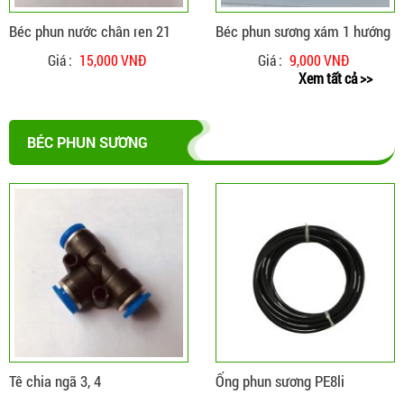
Béc phun nước chân ren 21
Béc phun sương xám 1 hướng
Giá :
15,000 VNĐ
Giá :
9,000 VNĐ
Xem tất cả >>
BÉC PHUN SƯƠNG
ĐẶT HÀNG
CHI TIẾT
Tê chia ngã 3, 4
Ống phun sương PE8li