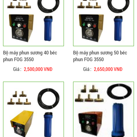
ĐẶT HÀNG
CHI TIẾT
Bộ máy phun sương 40 béc
Bộ máy phun sương 50 béc
phun FOG 3550
phun FOG 3550
Giá :
2,500,000 VNĐ
Giá :
2,650,000 VNĐ
Hệ thống máy phun sương ống đồng lựa chọn
ĐẶT HÀNG
CHI TIẾT
hiệu quả nhất cho quan cafe và nhà hàng
Cửa hàng chuyên thi công lắp đặt hệ thống