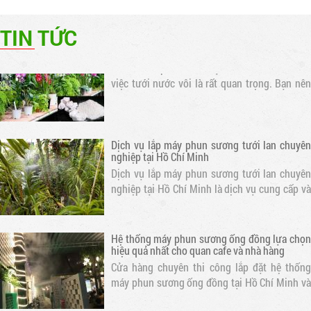
sự phát triển của hoa lan
Cách tưới nước vôi cho hoa lan đúng cách
TIN TỨC
Để hoa lan phát triển mạnh mẽ và ra hoa đều,
việc tưới nước vôi là rất quan trọng. Bạn nên
tưới nước cho hoa lan mỗi ngày vào buổi sáng
sớm hoặc chiều muộn để tránh nắng gắt. Thời
gian tưới nước tốt nhất là..
Dịch vụ lắp máy phun sương tưới lan chuyên
nghiệp tại Hồ Chí Minh
Dịch vụ lắp máy phun sương tưới lan chuyên
nghiệp tại Hồ Chí Minh là dịch vụ cung cấp và
lắp đặt các hệ thống phun sương chất lượng
cao, đảm bảo hiệu quả tưới lan và cung cấp độ
ẩm cho không gian xanh.
Hệ thống máy phun sương ống đồng lựa chọn
hiệu quả nhất cho quan cafe và nhà hàng
Cửa hàng chuyên thi công lắp đặt hệ thống
máy phun sương ống đồng tại Hồ Chí Minh và
các tỉnh lân cận. Lắp phun sương cao áp quán
cafe, nhà hàng, khu giải trí... Bảo hành 12
tháng. Liên hệ trực tiếp để có giá tốt..
Chuyên lắp đặt máy phun sương cao áp làm