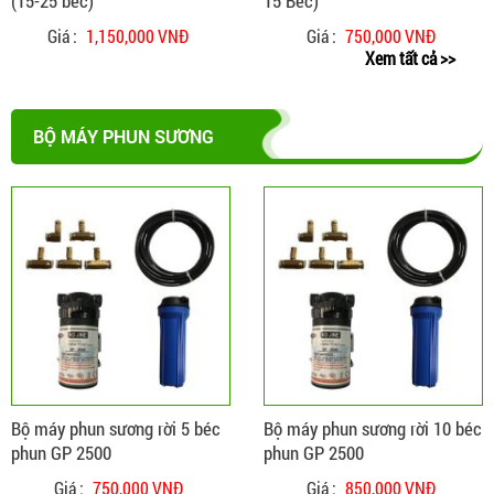
(15-25 béc)
15 Béc)
Giá :
1,150,000 VNĐ
Giá :
750,000 VNĐ
Xem tất cả >>
BỘ MÁY PHUN SƯƠNG
ĐẶT HÀNG
CHI TIẾT
Bộ máy phun sương rời 5 béc
Bộ máy phun sương rời 10 béc
phun GP 2500
phun GP 2500
Giá :
750,000 VNĐ
Giá :
850,000 VNĐ