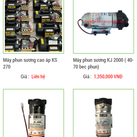
ĐẶT HÀNG
CHI TIẾT
Máy phun sương cao áp KS
Máy phun sương KJ 2000 ( 40-
270
70 bec phun)
Giá :
Liên hệ
Giá :
1,350,000 VNĐ
ĐẶT HÀNG
CHI TIẾT