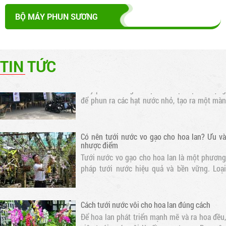
mát quán cafe, nhà hàng
Máy phun sương cao áp là thiết bị được thiết
BỘ MÁY PHUN SƯƠNG
kế để tạo ra hạt nước siêu nhỏ và phun ra
không gian. Điều này giúp làm mát không khí
và tạo ra một môi trường thoáng đãng cho
khách hàng
TIN TỨC
Lợi ích của việc sử dụng máy phun sương
trong quán cafe
Máy phun sương là một thiết bị được sử dụng
để phun ra các hạt nước nhỏ, tạo ra một màn
sương mỏng. Khi nước bay hơi, nhiệt độ xung
quanh sẽ giảm, tạo ra một không gian mát mẻ
Có nên tưới nước vo gạo cho hoa lan? Ưu và
nhược điểm
Tưới nước vo gạo cho hoa lan là một phương
pháp tưới nước hiệu quả và bền vững. Loại
nước này chứa nhiều dưỡng chất cần thiết cho
sự phát triển của hoa lan
Cách tưới nước vôi cho hoa lan đúng cách
Để hoa lan phát triển mạnh mẽ và ra hoa đều,
việc tưới nước vôi là rất quan trọng. Bạn nên