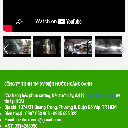
và tạo ra một môi trường thoáng đãng cho
khách hàng
Lợi ích của việc sử dụng máy phun sương
trong quán cafe
Máy phun sương là một thiết bị được sử dụng
để phun ra các hạt nước nhỏ, tạo ra một màn
sương mỏng. Khi nước bay hơi, nhiệt độ xung
quanh sẽ giảm, tạo ra một không gian mát mẻ
CÔNG TY TNHH TM DV ĐIỆN NƯỚC HOÀNG OANH
Cửa hàng béc phun sương, béc tưới cây, đại lý
máy phun sương
uy
tín tại HCM
Địa chỉ: 1074/31 Quang Trung, Phường 8, Quận Gò Vấp, TP. HCM
Điện thoại: 0907 853 968 - 0985 625 023
Email: bectuoi.com@gmail.com
MST: 0314288050