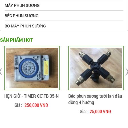
MÁY PHUN SƯƠNG
BÉC PHUN SƯƠNG
BỘ MÁY PHUN SƯƠNG
SẢN PHẨM HOT
ĐẶT HÀNG
CHI TIẾT
ĐẶT HÀNG
CHI TIẾT
HẸN GIỜ - TIMER CƠ TB 35-N
Béc phun sương tưới lan đầu
đồng 4 hướng
Giá :
250,000 VNĐ
Giá :
25,000 VNĐ