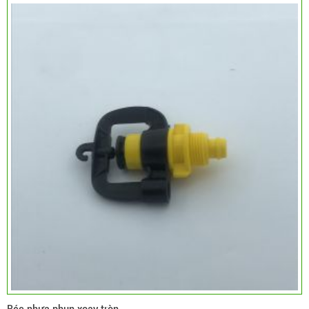
Béc nhựa phun xoay tròn