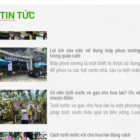
mát quán cafe, nhà hàng
TIN TỨC
Máy phun sương cao áp là thiết bị được thiết
kế để tạo ra hạt nước siêu nhỏ và phun ra
không gian. Điều này giúp làm mát không khí
và tạo ra một môi trường thoáng đãng cho
khách hàng
Lợi ích của việc sử dụng máy phun sương
trong quán cafe
Máy phun sương là một thiết bị được sử dụng
để phun ra các hạt nước nhỏ, tạo ra một màn
sương mỏng. Khi nước bay hơi, nhiệt độ xung
quanh sẽ giảm, tạo ra một không gian mát mẻ
Có nên tưới nước vo gạo cho hoa lan? Ưu và
nhược điểm
Tưới nước vo gạo cho hoa lan là một phương
pháp tưới nước hiệu quả và bền vững. Loại
nước này chứa nhiều dưỡng chất cần thiết cho
sự phát triển của hoa lan
Cách tưới nước vôi cho hoa lan đúng cách
Để hoa lan phát triển mạnh mẽ và ra hoa đều,