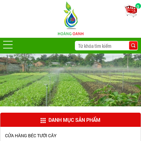
0
DANH MỤC SẢN PHẨM
CỬA HÀNG BÉC TƯỚI CÂY