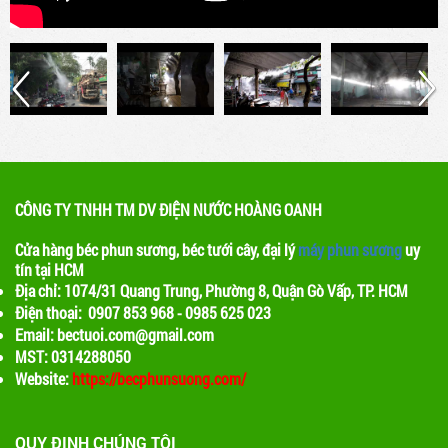
và tạo ra một môi trường thoáng đãng cho
khách hàng
Lợi ích của việc sử dụng máy phun sương
trong quán cafe
Máy phun sương là một thiết bị được sử dụng
để phun ra các hạt nước nhỏ, tạo ra một màn
sương mỏng. Khi nước bay hơi, nhiệt độ xung
quanh sẽ giảm, tạo ra một không gian mát mẻ
CÔNG TY TNHH TM DV ĐIỆN NƯỚC HOÀNG OANH
Cửa hàng béc phun sương, béc tưới cây, đại lý
máy phun sương
uy
tín tại HCM
Địa chỉ: 1074/31 Quang Trung, Phường 8, Quận Gò Vấp, TP. HCM
Điện thoại: 0907 853 968 - 0985 625 023
Email: bectuoi.com@gmail.com
MST: 0314288050
Website:
https://becphunsuong.com/
QUY ĐỊNH CHÚNG TÔI