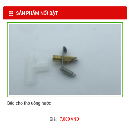
SẢN PHẨM NỔI BẬT
CHI TIẾT
ĐẶT HÀNG
Béc cho thỏ uống nước
Béc
Giá :
7,000 VNĐ