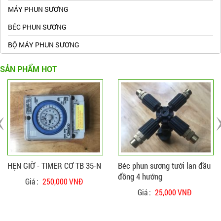
MÁY PHUN SƯƠNG
BÉC PHUN SƯƠNG
BỘ MÁY PHUN SƯƠNG
SẢN PHẨM HOT
ĐẶT HÀNG
CHI TIẾT
ĐẶT HÀNG
CHI TIẾT
HẸN GIỜ - TIMER CƠ TB 35-N
Béc phun sương tưới lan đầu
đồng 4 hướng
Giá :
250,000 VNĐ
Giá :
25,000 VNĐ