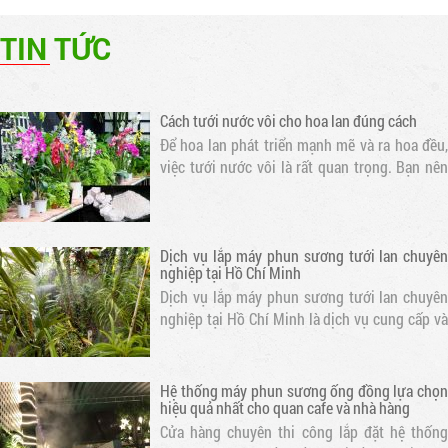
pháp tưới nước hiệu quả và bền vững. Loại
TIN TỨC
nước này chứa nhiều dưỡng chất cần thiết cho
sự phát triển của hoa lan
Cách tưới nước vôi cho hoa lan đúng cách
Để hoa lan phát triển mạnh mẽ và ra hoa đều,
việc tưới nước vôi là rất quan trọng. Bạn nên
tưới nước cho hoa lan mỗi ngày vào buổi sáng
sớm hoặc chiều muộn để tránh nắng gắt. Thời
gian tưới nước tốt nhất là..
Dịch vụ lắp máy phun sương tưới lan chuyên
nghiệp tại Hồ Chí Minh
Dịch vụ lắp máy phun sương tưới lan chuyên
nghiệp tại Hồ Chí Minh là dịch vụ cung cấp và
lắp đặt các hệ thống phun sương chất lượng
cao, đảm bảo hiệu quả tưới lan và cung cấp độ
ẩm cho không gian xanh.
Hệ thống máy phun sương ống đồng lựa chọn
hiệu quả nhất cho quan cafe và nhà hàng
Cửa hàng chuyên thi công lắp đặt hệ thống
máy phun sương ống đồng tại Hồ Chí Minh và
các tỉnh lân cận. Lắp phun sương cao áp quán