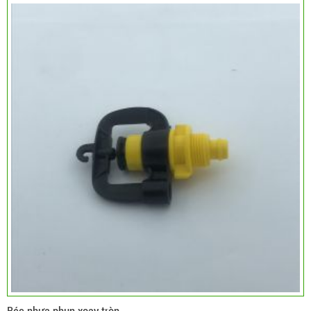
Béc nhựa phun xoay tròn