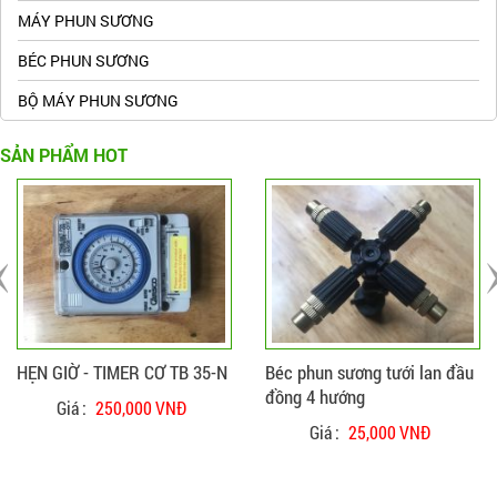
MÁY PHUN SƯƠNG
BÉC PHUN SƯƠNG
BỘ MÁY PHUN SƯƠNG
SẢN PHẨM HOT
ĐẶT HÀNG
CHI TIẾT
ĐẶT HÀNG
CHI TIẾT
HẸN GIỜ - TIMER CƠ TB 35-N
Béc phun sương tưới lan đầu
đồng 4 hướng
Giá :
250,000 VNĐ
Giá :
25,000 VNĐ