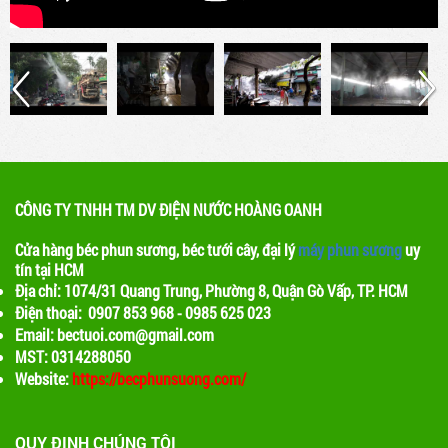
CÔNG TY TNHH TM DV ĐIỆN NƯỚC HOÀNG OANH
Cửa hàng béc phun sương, béc tưới cây, đại lý
máy phun sương
uy
tín tại HCM
Địa chỉ: 1074/31 Quang Trung, Phường 8, Quận Gò Vấp, TP. HCM
Điện thoại: 0907 853 968 - 0985 625 023
Email: bectuoi.com@gmail.com
MST: 0314288050
Website:
https://becphunsuong.com/
QUY ĐỊNH CHÚNG TÔI