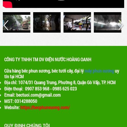
và tạo ra một môi trường thoáng đãng cho
khách hàng
Lợi ích của việc sử dụng máy phun sương
trong quán cafe
Máy phun sương là một thiết bị được sử dụng
để phun ra các hạt nước nhỏ, tạo ra một màn
sương mỏng. Khi nước bay hơi, nhiệt độ xung
quanh sẽ giảm, tạo ra một không gian mát mẻ
CÔNG TY TNHH TM DV ĐIỆN NƯỚC HOÀNG OANH
Cửa hàng béc phun sương, béc tưới cây, đại lý
máy phun sương
uy
tín tại HCM
Địa chỉ: 1074/31 Quang Trung, Phường 8, Quận Gò Vấp, TP. HCM
Điện thoại: 0907 853 968 - 0985 625 023
Email: bectuoi.com@gmail.com
MST: 0314288050
Website:
https://becphunsuong.com/
QUY ĐỊNH CHÚNG TÔI