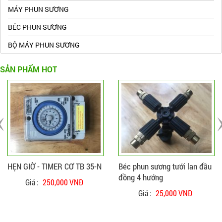
MÁY PHUN SƯƠNG
BÉC PHUN SƯƠNG
BỘ MÁY PHUN SƯƠNG
SẢN PHẨM HOT
ĐẶT HÀNG
CHI TIẾT
ĐẶT HÀNG
CHI TIẾT
HẸN GIỜ - TIMER CƠ TB 35-N
Béc phun sương tưới lan đầu
đồng 4 hướng
Giá :
250,000 VNĐ
Giá :
25,000 VNĐ