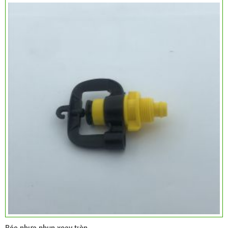
Béc nhựa phun xoay tròn