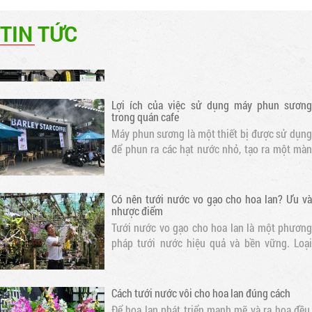
mát quán cafe, nhà hàng
Máy phun sương cao áp là thiết bị được thiết
TIN TỨC
kế để tạo ra hạt nước siêu nhỏ và phun ra
không gian. Điều này giúp làm mát không khí
và tạo ra một môi trường thoáng đãng cho
khách hàng
Lợi ích của việc sử dụng máy phun sương
trong quán cafe
Máy phun sương là một thiết bị được sử dụng
để phun ra các hạt nước nhỏ, tạo ra một màn
sương mỏng. Khi nước bay hơi, nhiệt độ xung
quanh sẽ giảm, tạo ra một không gian mát mẻ
Có nên tưới nước vo gạo cho hoa lan? Ưu và
nhược điểm
Tưới nước vo gạo cho hoa lan là một phương
pháp tưới nước hiệu quả và bền vững. Loại
nước này chứa nhiều dưỡng chất cần thiết cho
sự phát triển của hoa lan
Cách tưới nước vôi cho hoa lan đúng cách
Để hoa lan phát triển mạnh mẽ và ra hoa đều,
việc tưới nước vôi là rất quan trọng. Bạn nên