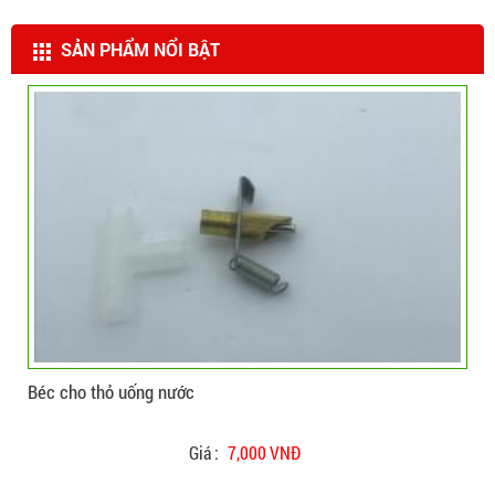
SẢN PHẨM NỔI BẬT
CHI TIẾT
ĐẶT HÀNG
Béc cho heo uống nước
Giá :
19,000 VNĐ