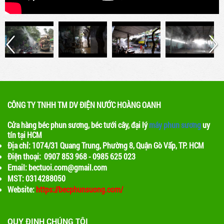
CÔNG TY TNHH TM DV ĐIỆN NƯỚC HOÀNG OANH
Cửa hàng béc phun sương, béc tưới cây, đại lý
máy phun sương
uy
tín tại HCM
Địa chỉ: 1074/31 Quang Trung, Phường 8, Quận Gò Vấp, TP. HCM
Điện thoại: 0907 853 968 - 0985 625 023
Email: bectuoi.com@gmail.com
MST: 0314288050
Website:
https://becphunsuong.com/
QUY ĐỊNH CHÚNG TÔI