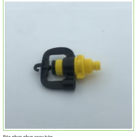
Béc nhựa phun xoay tròn