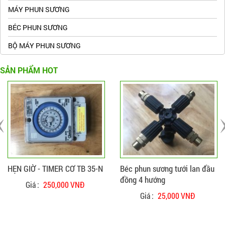
MÁY PHUN SƯƠNG
BÉC PHUN SƯƠNG
BỘ MÁY PHUN SƯƠNG
SẢN PHẨM HOT
ĐẶT HÀNG
CHI TIẾT
ĐẶT HÀNG
CHI TIẾT
HẸN GIỜ - TIMER CƠ TB 35-N
Béc phun sương tưới lan đầu
đồng 4 hướng
Giá :
250,000 VNĐ
Giá :
25,000 VNĐ