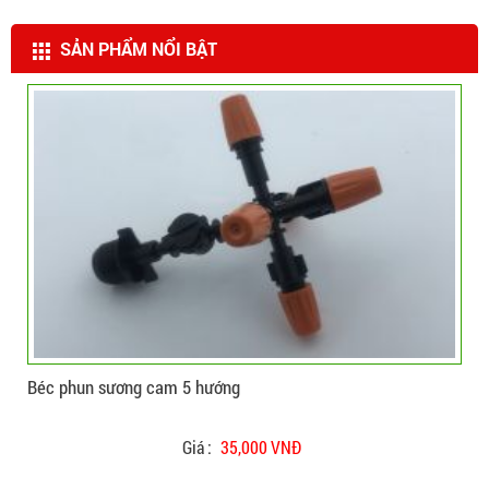
SẢN PHẨM NỔI BẬT
CHI TIẾT
ĐẶT HÀNG
Béc phun sương cam 5 hướng
Máy
Giá :
35,000 VNĐ