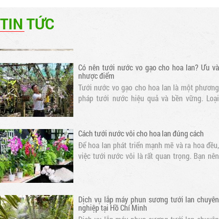
Máy phun sương là một thiết bị được sử dụng
để phun ra các hạt nước nhỏ, tạo ra một màn
TIN TỨC
sương mỏng. Khi nước bay hơi, nhiệt độ xung
quanh sẽ giảm, tạo ra một không gian mát mẻ
Có nên tưới nước vo gạo cho hoa lan? Ưu và
nhược điểm
Tưới nước vo gạo cho hoa lan là một phương
pháp tưới nước hiệu quả và bền vững. Loại
nước này chứa nhiều dưỡng chất cần thiết cho
sự phát triển của hoa lan
Cách tưới nước vôi cho hoa lan đúng cách
Để hoa lan phát triển mạnh mẽ và ra hoa đều,
việc tưới nước vôi là rất quan trọng. Bạn nên
tưới nước cho hoa lan mỗi ngày vào buổi sáng
sớm hoặc chiều muộn để tránh nắng gắt. Thời
gian tưới nước tốt nhất là..
Dịch vụ lắp máy phun sương tưới lan chuyên
nghiệp tại Hồ Chí Minh
Dịch vụ lắp máy phun sương tưới lan chuyên
nghiệp tại Hồ Chí Minh là dịch vụ cung cấp và