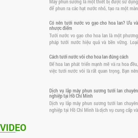
Máy phun sương là một thiết bị được sử dụng
để phun ra các hạt nước nhỏ, tạo ra một màn
sương mỏng. Khi nước bay hơi, nhiệt độ xung
quanh sẽ giảm, tạo ra một không gian mát mẻ
Có nên tưới nước vo gạo cho hoa lan? Ưu và
nhược điểm
Tưới nước vo gạo cho hoa lan là một phương
pháp tưới nước hiệu quả và bền vững. Loại
nước này chứa nhiều dưỡng chất cần thiết cho
sự phát triển của hoa lan
Cách tưới nước vôi cho hoa lan đúng cách
Để hoa lan phát triển mạnh mẽ và ra hoa đều,
việc tưới nước vôi là rất quan trọng. Bạn nên
tưới nước cho hoa lan mỗi ngày vào buổi sáng
sớm hoặc chiều muộn để tránh nắng gắt. Thời
Dịch vụ lắp máy phun sương tưới lan chuyên
gian tưới nước tốt nhất là..
nghiệp tại Hồ Chí Minh
Dịch vụ lắp máy phun sương tưới lan chuyên
nghiệp tại Hồ Chí Minh là dịch vụ cung cấp và
lắp đặt các hệ thống phun sương chất lượng
cao, đảm bảo hiệu quả tưới lan và cung cấp độ
VIDEO
ẩm cho không gian xanh.