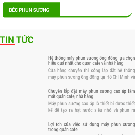
BÉC PHUN SƯƠNG
TIN TỨC
Hệ thống máy phun sương ống đồng lựa chọn
hiệu quả nhất cho quan cafe và nhà hàng
Cửa hàng chuyên thi công lắp đặt hệ thống
máy phun sương ống đồng tại Hồ Chí Minh và
các tỉnh lân cận. Lắp phun sương cao áp quán
cafe, nhà hàng, khu giải trí... Bảo hành 12
Chuyên lắp đặt máy phun sương cao áp làm
mát quán cafe, nhà hàng
tháng. Liên hệ trực tiếp để có giá tốt..
Máy phun sương cao áp là thiết bị được thiết
kế để tạo ra hạt nước siêu nhỏ và phun ra
không gian. Điều này giúp làm mát không khí
và tạo ra một môi trường thoáng đãng cho
Lợi ích của việc sử dụng máy phun sương
trong quán cafe
khách hàng