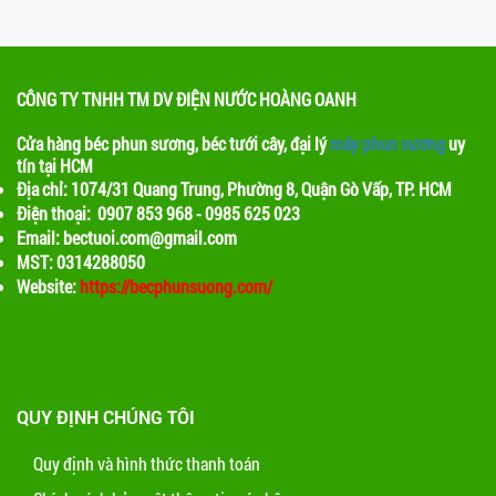
CÔNG TY TNHH TM DV ĐIỆN NƯỚC HOÀNG OANH
Cửa hàng béc phun sương, béc tưới cây, đại lý
máy phun sương
uy
tín tại HCM
Địa chỉ: 1074/31 Quang Trung, Phường 8, Quận Gò Vấp, TP. HCM
Điện thoại: 0907 853 968 - 0985 625 023
Email: bectuoi.com@gmail.com
MST: 0314288050
Website:
https://becphunsuong.com/
QUY ĐỊNH CHÚNG TÔI
Quy định và hình thức thanh toán