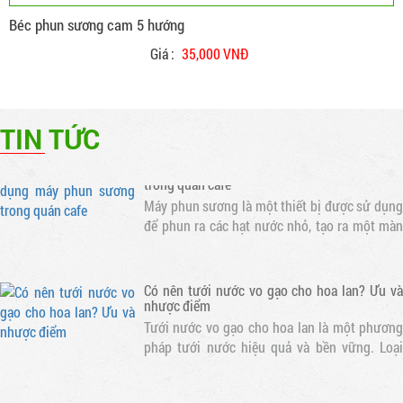
cafe, nhà hàng, khu giải trí... Bảo hành 12
Béc phun sương cam 5 hướng
tháng. Liên hệ trực tiếp để có giá tốt..
Chuyên lắp đặt máy phun sương cao áp làm
mát quán cafe, nhà hàng
Giá :
35,000 VNĐ
Máy phun sương cao áp là thiết bị được thiết
kế để tạo ra hạt nước siêu nhỏ và phun ra
không gian. Điều này giúp làm mát không khí
TIN TỨC
và tạo ra một môi trường thoáng đãng cho
khách hàng
Lợi ích của việc sử dụng máy phun sương
trong quán cafe
Máy phun sương là một thiết bị được sử dụng
để phun ra các hạt nước nhỏ, tạo ra một màn
sương mỏng. Khi nước bay hơi, nhiệt độ xung
quanh sẽ giảm, tạo ra một không gian mát mẻ
Có nên tưới nước vo gạo cho hoa lan? Ưu và
nhược điểm
Tưới nước vo gạo cho hoa lan là một phương
pháp tưới nước hiệu quả và bền vững. Loại
nước này chứa nhiều dưỡng chất cần thiết cho
sự phát triển của hoa lan
Cách tưới nước vôi cho hoa lan đúng cách