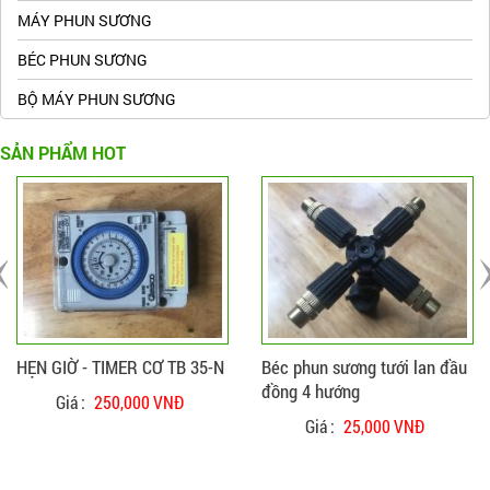
MÁY PHUN SƯƠNG
BÉC PHUN SƯƠNG
BỘ MÁY PHUN SƯƠNG
SẢN PHẨM HOT
ĐẶT HÀNG
CHI TIẾT
ĐẶT HÀNG
CHI TIẾT
HẸN GIỜ - TIMER CƠ TB 35-N
Béc phun sương tưới lan đầu
đồng 4 hướng
Giá :
250,000 VNĐ
Giá :
25,000 VNĐ