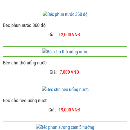
Béc phun nước 360 độ
Giá :
12,000 VNĐ
Béc cho thỏ uống nước
Giá :
7,000 VNĐ
Béc cho heo uống nước
Hệ thống máy phun sương ống đồng lựa chọn
hiệu quả nhất cho quan cafe và nhà hàng
Giá :
19,000 VNĐ
Cửa hàng chuyên thi công lắp đặt hệ thống
máy phun sương ống đồng tại Hồ Chí Minh và
các tỉnh lân cận. Lắp phun sương cao áp quán