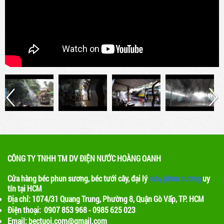
kế để tạo ra hạt nước siêu nhỏ và phun ra
không gian. Điều này giúp làm mát không khí
và tạo ra một môi trường thoáng đãng cho
khách hàng
Lợi ích của việc sử dụng máy phun sương
trong quán cafe
Máy phun sương là một thiết bị được sử dụng
để phun ra các hạt nước nhỏ, tạo ra một màn
sương mỏng. Khi nước bay hơi, nhiệt độ xung
quanh sẽ giảm, tạo ra một không gian mát mẻ
CÔNG TY TNHH TM DV ĐIỆN NƯỚC HOÀNG OANH
Cửa hàng béc phun sương, béc tưới cây, đại lý
máy phun sương
uy
tín tại HCM
Địa chỉ: 1074/31 Quang Trung, Phường 8, Quận Gò Vấp, TP. HCM
Điện thoại: 0907 853 968 - 0985 625 023
Email: bectuoi.com@gmail.com