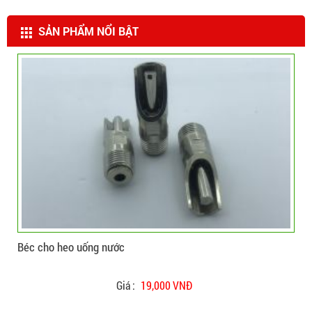
SẢN PHẨM NỔI BẬT
CHI TIẾT
ĐẶT HÀNG
Béc cho heo uống nước
Béc
Giá :
19,000 VNĐ