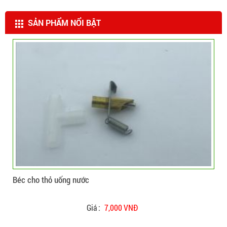
SẢN PHẨM NỔI BẬT
CHI TIẾT
ĐẶT HÀNG
Béc cho heo uống nước
Béc
Giá :
19,000 VNĐ