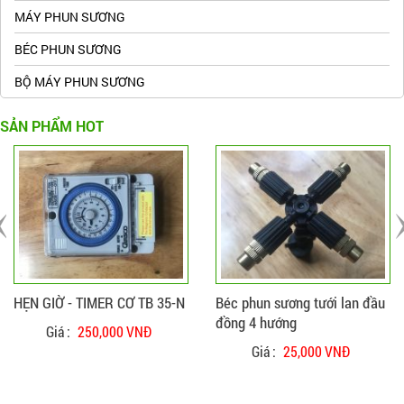
MÁY PHUN SƯƠNG
BÉC PHUN SƯƠNG
BỘ MÁY PHUN SƯƠNG
SẢN PHẨM HOT
ĐẶT HÀNG
CHI TIẾT
ĐẶT HÀNG
CHI TIẾT
HẸN GIỜ - TIMER CƠ TB 35-N
Béc phun sương tưới lan đầu
đồng 4 hướng
Giá :
250,000 VNĐ
Giá :
25,000 VNĐ