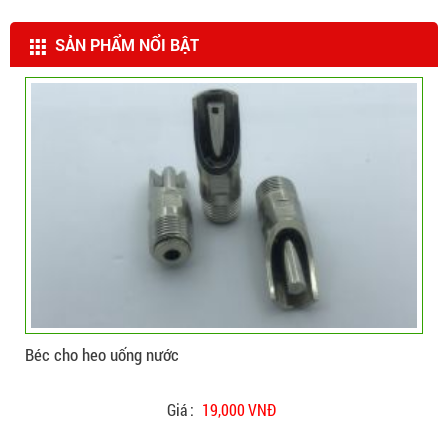
SẢN PHẨM NỔI BẬT
CHI TIẾT
ĐẶT HÀNG
Béc cho heo uống nước
Béc
Giá :
19,000 VNĐ