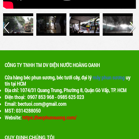
trong quán cafe
Máy phun sương là một thiết bị được sử dụng
để phun ra các hạt nước nhỏ, tạo ra một màn
sương mỏng. Khi nước bay hơi, nhiệt độ xung
quanh sẽ giảm, tạo ra một không gian mát mẻ
CÔNG TY TNHH TM DV ĐIỆN NƯỚC HOÀNG OANH
Cửa hàng béc phun sương, béc tưới cây, đại lý
máy phun sương
uy
tín tại HCM
Địa chỉ: 1074/31 Quang Trung, Phường 8, Quận Gò Vấp, TP. HCM
Điện thoại: 0907 853 968 - 0985 625 023
Email: bectuoi.com@gmail.com
MST: 0314288050
Website:
https://becphunsuong.com/
QUY ĐỊNH CHÚNG TÔI