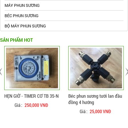
MÁY PHUN SƯƠNG
BÉC PHUN SƯƠNG
BỘ MÁY PHUN SƯƠNG
SẢN PHẨM HOT
ĐẶT HÀNG
CHI TIẾT
ĐẶT HÀNG
CHI TIẾT
HẸN GIỜ - TIMER CƠ TB 35-N
Béc phun sương tưới lan đầu
đồng 4 hướng
Giá :
250,000 VNĐ
Giá :
25,000 VNĐ