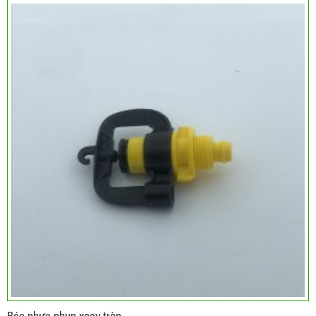
Béc nhựa phun xoay tròn