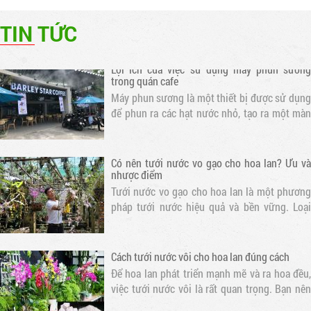
không gian. Điều này giúp làm mát không khí
TIN TỨC
và tạo ra một môi trường thoáng đãng cho
khách hàng
Lợi ích của việc sử dụng máy phun sương
trong quán cafe
Máy phun sương là một thiết bị được sử dụng
để phun ra các hạt nước nhỏ, tạo ra một màn
sương mỏng. Khi nước bay hơi, nhiệt độ xung
quanh sẽ giảm, tạo ra một không gian mát mẻ
Có nên tưới nước vo gạo cho hoa lan? Ưu và
nhược điểm
Tưới nước vo gạo cho hoa lan là một phương
pháp tưới nước hiệu quả và bền vững. Loại
nước này chứa nhiều dưỡng chất cần thiết cho
sự phát triển của hoa lan
Cách tưới nước vôi cho hoa lan đúng cách
Để hoa lan phát triển mạnh mẽ và ra hoa đều,
việc tưới nước vôi là rất quan trọng. Bạn nên
tưới nước cho hoa lan mỗi ngày vào buổi sáng
sớm hoặc chiều muộn để tránh nắng gắt. Thời