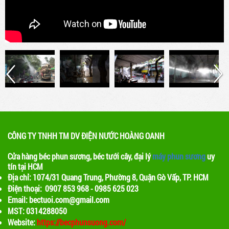
Máy phun sương cao áp là thiết bị được thiết
kế để tạo ra hạt nước siêu nhỏ và phun ra
không gian. Điều này giúp làm mát không khí
và tạo ra một môi trường thoáng đãng cho
khách hàng
Lợi ích của việc sử dụng máy phun sương
trong quán cafe
Máy phun sương là một thiết bị được sử dụng
để phun ra các hạt nước nhỏ, tạo ra một màn
sương mỏng. Khi nước bay hơi, nhiệt độ xung
quanh sẽ giảm, tạo ra một không gian mát mẻ
CÔNG TY TNHH TM DV ĐIỆN NƯỚC HOÀNG OANH
Cửa hàng béc phun sương, béc tưới cây, đại lý
máy phun sương
uy
tín tại HCM
Địa chỉ: 1074/31 Quang Trung, Phường 8, Quận Gò Vấp, TP. HCM
Điện thoại: 0907 853 968 - 0985 625 023
Email: bectuoi.com@gmail.com
MST: 0314288050
Website:
https://becphunsuong.com/