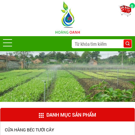
0
DANH MỤC SẢN PHẨM
CỬA HÀNG BÉC TƯỚI CÂY