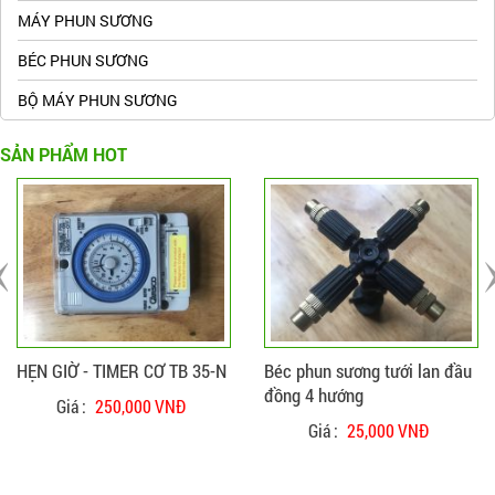
MÁY PHUN SƯƠNG
BÉC PHUN SƯƠNG
BỘ MÁY PHUN SƯƠNG
SẢN PHẨM HOT
ĐẶT HÀNG
CHI TIẾT
ĐẶT HÀNG
CHI TIẾT
HẸN GIỜ - TIMER CƠ TB 35-N
Béc phun sương tưới lan đầu
đồng 4 hướng
Giá :
250,000 VNĐ
Giá :
25,000 VNĐ