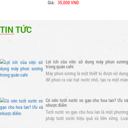
các tỉnh lân cận. Lắp phun sương cao áp quán
Giá :
35,000 VNĐ
cafe, nhà hàng, khu giải trí... Bảo hành 12
tháng. Liên hệ trực tiếp để có giá tốt..
Chuyên lắp đặt máy phun sương cao áp làm
mát quán cafe, nhà hàng
Máy phun sương cao áp là thiết bị được thiết
TIN TỨC
kế để tạo ra hạt nước siêu nhỏ và phun ra
không gian. Điều này giúp làm mát không khí
và tạo ra một môi trường thoáng đãng cho
khách hàng
Lợi ích của việc sử dụng máy phun sương
trong quán cafe
Máy phun sương là một thiết bị được sử dụng
để phun ra các hạt nước nhỏ, tạo ra một màn
sương mỏng. Khi nước bay hơi, nhiệt độ xung
quanh sẽ giảm, tạo ra một không gian mát mẻ
Có nên tưới nước vo gạo cho hoa lan? Ưu và
nhược điểm
Tưới nước vo gạo cho hoa lan là một phương
pháp tưới nước hiệu quả và bền vững. Loại
nước này chứa nhiều dưỡng chất cần thiết cho
sự phát triển của hoa lan