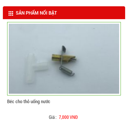
SẢN PHẨM NỔI BẬT
CHI TIẾT
ĐẶT HÀNG
CHI TIẾ
ớc
Béc cho heo uống nước
Giá :
7,000 VNĐ
Giá :
1