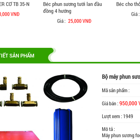
ER CƠ TB 35-N
Béc phun sương tưới lan đầu
Béc cho th
đồng 4 hướng
0,000 VNĐ
Giá 
Giá :
25,000 VNĐ
TIẾT SẢN PHẨM
Bộ máy phun sươ
CHI TIẾT
Mã sản phẩm :
950,000
Giá bán :
Lượt xem : 1949
Mô tả :
Máy phun sương fo