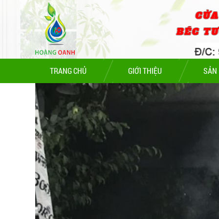
Bộ béc phun sương giữa
Giá :
20,000 VNĐ
TRANG CHỦ
GIỚI THIỆU
SẢN
HẸN GIỜ - TIMER CƠ TB 35-N
Giá :
250,000 VNĐ