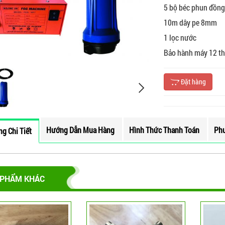
5 bộ béc phun đồng
10m dây pe 8mm
1 lọc nước
Bảo hành máy 12 t
CHI TIẾT
Đặt hàng
Hướng Dẫn Mua Hàng
Hình Thức Thanh Toán
Phư
g Chi Tiết
 PHẨM KHÁC
CHI TIẾT