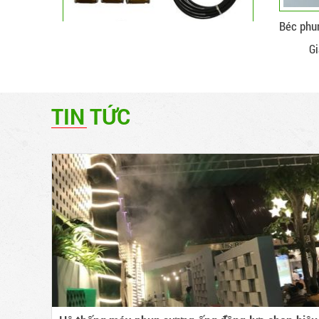
Béc phu
Gi
TIN TỨC
Bộ máy phun sương rời 20 béc phun GP-
2600
Giá :
1,150,000 VNĐ