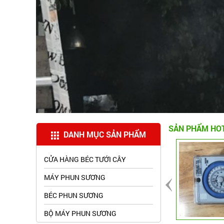
Béc phun sương tưới lan đầu đồng 4
hướng
SẢN PHẨM HO
Giá :
25,000 VNĐ
DANH MỤC SẢN PHẨM
CỬA HÀNG BÉC TƯỚI CÂY
MÁY PHUN SƯƠNG
ĐẶT HÀNG
G
HI TIẾT
CHI TIẾT
ĐẶT H
BÉC PHUN SƯƠNG
BỘ MÁY PHUN SƯƠNG