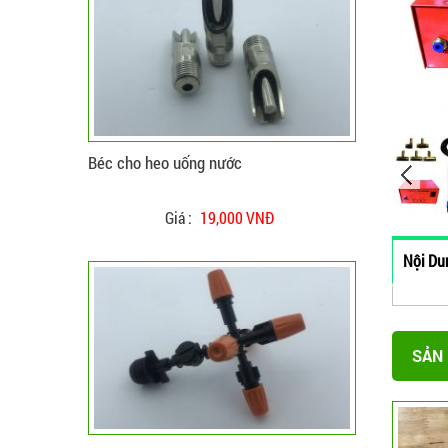
Béc phun sương cam 5 hướng
Giá :
35,000 VNĐ
Nội Dun
SẢN