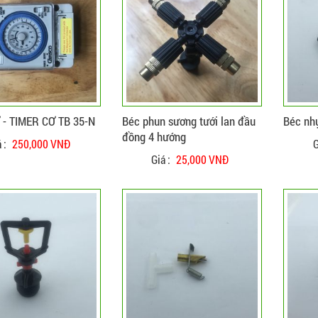
ĐẶT HÀNG
CHI TIẾT
ĐẶT HÀNG
 - TIMER CƠ TB 35-N
Béc phun sương tưới lan đầu
Béc nh
đồng 4 hướng
 :
250,000 VNĐ
G
Giá :
25,000 VNĐ
CHI TIẾT
Hệ thống máy phun sương ống
đồng lựa chọn hiệu quả nhất cho
quan cafe và nhà hàng
Cửa hàng chuyên thi công lắp đặt hệ
ĐẶT HÀNG
ĐẶT HÀNG
CHI TIẾT
thống máy phun sương ống đồng
tại Hồ Chí Minh và các tỉnh lân cận.
Lắp phun sương cao áp quán cafe,
Chuyên lắp đặt máy phun sương cao