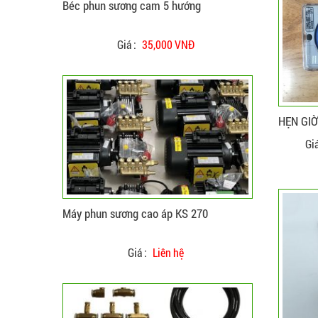
Máy phun sương cao áp KS 270
ĐẶT HÀNG
Giá :
Liên hệ
HẸN GIỜ
Giá
Bộ máy phun sương rời 15 béc phun GP
2500
ĐẶT HÀNG
Giá :
950,000 VNĐ