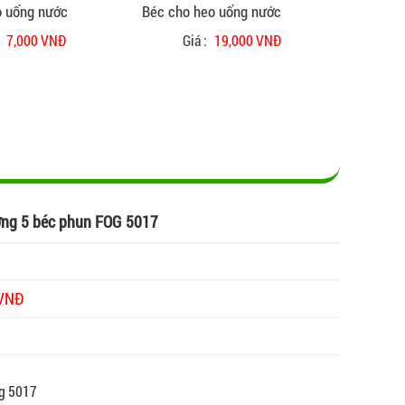
ỏ uống nước
Béc cho heo uống nước
Béc phu
:
7,000 VNĐ
Giá :
19,000 VNĐ
Gi
ng 5 béc phun FOG 5017
 VNĐ
g 5017