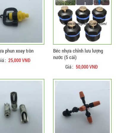
CHI TIẾT
ĐẶT HÀNG
CHI TIẾT
ựa phun xoay tròn
Béc nhựa chỉnh lưu lượng
nước (5 cái)
iá :
25,000 VNĐ
Giá :
50,000 VNĐ
ĐẶT HÀNG
CHI TIẾT
CHI TIẾT