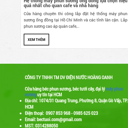
Hệ thống máy phun sương ống đồng lựa chọn hiệu
quả nhất cho quan cafe và nhà hàng
Bộ máy phun sương rời 30 béc phun GP-
2600B
Cửa hàng chuyên thi công lắp đặt hệ thống máy phun
sương ống đồng tại Hồ Chí Minh và các tỉnh lân cận. Lắp
Giá :
1,550,000 VNĐ
phun sương cao áp quán cafe,..
XEM THÊM
CÔNG TY TNHH TM DV ĐIỆN NƯỚC HOÀNG OANH
Cửa hàng béc phun sương, béc tưới cây, đại lý
máy phun
Bộ máy phun sương 15 béc phun FOG
sương
uy tín tại HCM
5017
Địa chỉ: 1074/31 Quang Trung, Phường 8, Quận Gò Vấp, TP.
Giá :
1,200,000 VNĐ
HCM
Điện thoại: 0907 853 968 - 0985 625 023
Email: bectuoi.com@gmail.com
MST: 0314288050