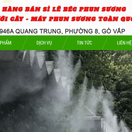
 PHẨM
DỊCH VỤ
TIN TỨC
LIÊN HỆ
CHI TIẾT