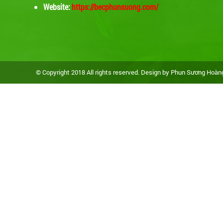
Website:
https://becphunsuong.com/
© Copyright 2018 All rights reserved. Design by Phun Sương Hoà
Bộ máy phun sương 20 béc phun FOG
1525
Giá :
1,550,000 VNĐ