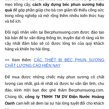
mẹo trồng cây, 
cách xây dựng béc phun sương hiệu 
quả
 để góp phần giúp cho bà con giảm tối thiểu công sức 
trong nông nghiệp và mở rộng thêm nhiều kiến thức hay 
và bổ ích.
Đội ngũ nhân viên tại Becphunsuong.com được đào tạo 
bài bản để tư vấn đúng thông tin, truyền đạt rõ ràng và tin 
cậy nhất đảm bảo sẽ có được lòng tin của quý khách 
hàng và khiến họ hài lòng.
>> Xem thêm: 
CÁC THIẾT BỊ BÉC PHUN SƯƠNG 
CHẤT LƯỢNG CAO HIỆN NAY
Để mua được những chiếc máy phun sương có chất 
lượng cao nhất, giá rẻ nhất và được tư vấn tận tình, chu 
đáo, kính mời bạn đọc ghé thăm Becphunsuong.com. 
Chúng tôi, 
công ty TNHH TM DV Điện Nước Hoàng 
Oanh
 cam kết sẽ đem lại sự hài lòng tuyệt đối cho khách 