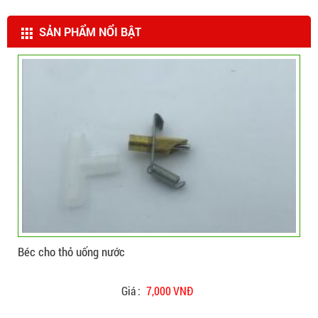
SẢN PHẨM NỔI BẬT
CHI TIẾT
ĐẶT HÀNG
Béc cho heo uống nước
Bé
Giá :
19,000 VNĐ