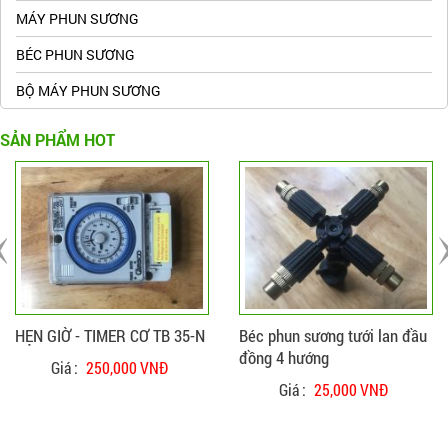
MÁY PHUN SƯƠNG
BÉC PHUN SƯƠNG
BỘ MÁY PHUN SƯƠNG
SẢN PHẨM HOT
ĐẶT HÀNG
CHI TIẾT
ĐẶT HÀNG
CHI TIẾT
HẸN GIỜ - TIMER CƠ TB 35-N
Béc phun sương tưới lan đầu
đồng 4 hướng
Giá :
250,000 VNĐ
Giá :
25,000 VNĐ