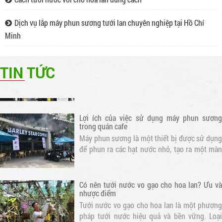
máy phun sương ống đồng tại Hồ Chí Minh và
các tỉnh lân cận. Lắp phun sương cao áp quán
Dịch vụ lắp máy phun sương tưới lan chuyên nghiệp tại Hồ Chí
cafe, nhà hàng, khu giải trí... Bảo hành 12
tháng. Liên hệ trực tiếp để có giá tốt..
Minh
Chuyên lắp đặt máy phun sương cao áp làm
mát quán cafe, nhà hàng
Máy phun sương cao áp là thiết bị được thiết
TIN TỨC
kế để tạo ra hạt nước siêu nhỏ và phun ra
không gian. Điều này giúp làm mát không khí
và tạo ra một môi trường thoáng đãng cho
khách hàng
Lợi ích của việc sử dụng máy phun sương
trong quán cafe
Máy phun sương là một thiết bị được sử dụng
để phun ra các hạt nước nhỏ, tạo ra một màn
sương mỏng. Khi nước bay hơi, nhiệt độ xung
quanh sẽ giảm, tạo ra một không gian mát mẻ
Có nên tưới nước vo gạo cho hoa lan? Ưu và
nhược điểm
Tưới nước vo gạo cho hoa lan là một phương
pháp tưới nước hiệu quả và bền vững. Loại
nước này chứa nhiều dưỡng chất cần thiết cho