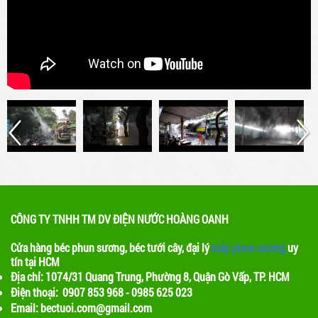
mát quán cafe, nhà hàng
Máy phun sương cao áp là thiết bị được thiết
kế để tạo ra hạt nước siêu nhỏ và phun ra
không gian. Điều này giúp làm mát không khí
và tạo ra một môi trường thoáng đãng cho
khách hàng
Lợi ích của việc sử dụng máy phun sương
trong quán cafe
Máy phun sương là một thiết bị được sử dụng
để phun ra các hạt nước nhỏ, tạo ra một màn
sương mỏng. Khi nước bay hơi, nhiệt độ xung
quanh sẽ giảm, tạo ra một không gian mát mẻ
CÔNG TY TNHH TM DV ĐIỆN NƯỚC HOÀNG OANH
Cửa hàng béc phun sương, béc tưới cây, đại lý
máy phun sương
uy
tín tại HCM
Địa chỉ: 1074/31 Quang Trung, Phường 8, Quận Gò Vấp, TP. HCM
Điện thoại: 0907 853 968 - 0985 625 023
Email: bectuoi.com@gmail.com