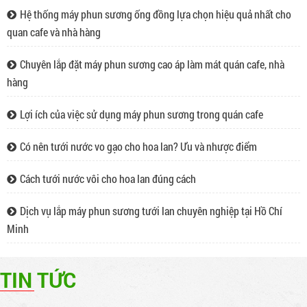
Hệ thống máy phun sương ống đồng lựa chọn hiệu quả nhất cho
quan cafe và nhà hàng
Chuyên lắp đặt máy phun sương cao áp làm mát quán cafe, nhà
hàng
Lợi ích của việc sử dụng máy phun sương trong quán cafe
Hệ thống máy phun sương ống đồng lựa chọn
hiệu quả nhất cho quan cafe và nhà hàng
Cửa hàng chuyên thi công lắp đặt hệ thống
Có nên tưới nước vo gạo cho hoa lan? Ưu và nhược điểm
máy phun sương ống đồng tại Hồ Chí Minh và
các tỉnh lân cận. Lắp phun sương cao áp quán
Cách tưới nước vôi cho hoa lan đúng cách
cafe, nhà hàng, khu giải trí... Bảo hành 12
tháng. Liên hệ trực tiếp để có giá tốt..
Chuyên lắp đặt máy phun sương cao áp làm
Dịch vụ lắp máy phun sương tưới lan chuyên nghiệp tại Hồ Chí
mát quán cafe, nhà hàng
Minh
Máy phun sương cao áp là thiết bị được thiết
kế để tạo ra hạt nước siêu nhỏ và phun ra
không gian. Điều này giúp làm mát không khí
TIN TỨC
và tạo ra một môi trường thoáng đãng cho
khách hàng
Lợi ích của việc sử dụng máy phun sương