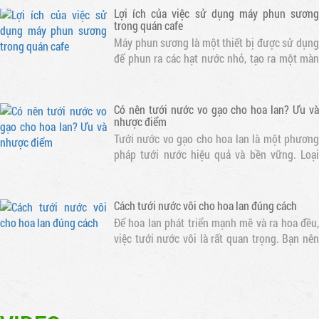
trong quán cafe
Máy phun sương là một thiết bị được sử dụng
để phun ra các hạt nước nhỏ, tạo ra một màn
sương mỏng. Khi nước bay hơi, nhiệt độ xung
quanh sẽ giảm, tạo ra một không gian mát mẻ
Có nên tưới nước vo gạo cho hoa lan? Ưu và
nhược điểm
Tưới nước vo gạo cho hoa lan là một phương
pháp tưới nước hiệu quả và bền vững. Loại
nước này chứa nhiều dưỡng chất cần thiết cho
sự phát triển của hoa lan
Cách tưới nước vôi cho hoa lan đúng cách
Để hoa lan phát triển mạnh mẽ và ra hoa đều,
việc tưới nước vôi là rất quan trọng. Bạn nên
tưới nước cho hoa lan mỗi ngày vào buổi sáng
sớm hoặc chiều muộn để tránh nắng gắt. Thời
gian tưới nước tốt nhất là..
Dịch vụ lắp máy phun sương tưới lan chuyên
nghiệp tại Hồ Chí Minh
Dịch vụ lắp máy phun sương tưới lan chuyên