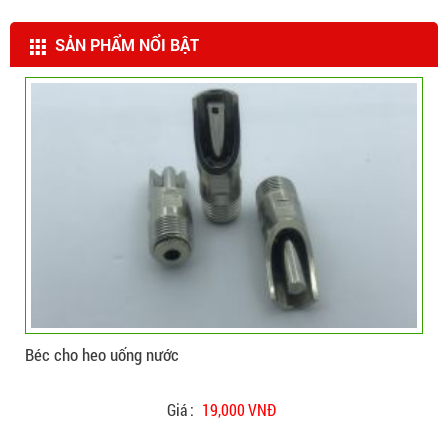
SẢN PHẨM NỔI BẬT
CHI TIẾT
ĐẶT HÀNG
Béc cho heo uống nước
Béc
Giá :
19,000 VNĐ