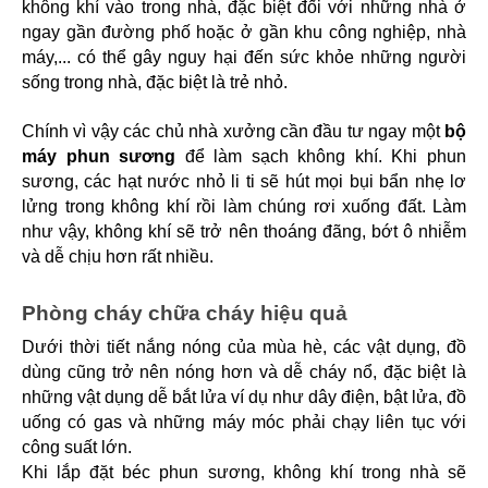
không khí vào trong nhà, đặc biệt đối với những nhà ở 
ngay gần đường phố hoặc ở gần khu công nghiệp, nhà 
máy,... có thể gây nguy hại đến sức khỏe những người 
sống trong nhà, đặc biệt là trẻ nhỏ.
Chính vì vậy các chủ nhà xưởng cần đầu tư ngay một 
bộ 
máy phun sương
 để làm sạch không khí. Khi phun 
sương, các hạt nước nhỏ li ti sẽ hút mọi bụi bẩn nhẹ lơ 
lửng trong không khí rồi làm chúng rơi xuống đất. Làm 
như vậy, không khí sẽ trở nên thoáng đãng, bớt ô nhiễm 
và dễ chịu hơn rất nhiều.
Phòng cháy chữa cháy hiệu quả
Dưới thời tiết nắng nóng của mùa hè, các vật dụng, đồ 
dùng cũng trở nên nóng hơn và dễ cháy nổ, đặc biệt là 
những vật dụng dễ bắt lửa ví dụ như dây điện, bật lửa, đồ 
uống có gas và những máy móc phải chạy liên tục với 
công suất lớn.
Khi lắp đặt béc phun sương, không khí trong nhà sẽ 