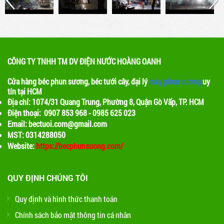
quanh sẽ giảm, tạo ra một không gian mát mẻ
CÔNG TY TNHH TM DV ĐIỆN NƯỚC HOÀNG OANH
Cửa hàng béc phun sương, béc tưới cây, đại lý
máy phun sương
uy
tín tại HCM
Địa chỉ: 1074/31 Quang Trung, Phường 8, Quận Gò Vấp, TP. HCM
Điện thoại: 0907 853 968 - 0985 625 023
Email: bectuoi.com@gmail.com
MST: 0314288050
Website:
https://becphunsuong.com/
QUY ĐỊNH CHÚNG TÔI
Quy định và hình thức thanh toán
Chính sách bảo mật thông tin cá nhân