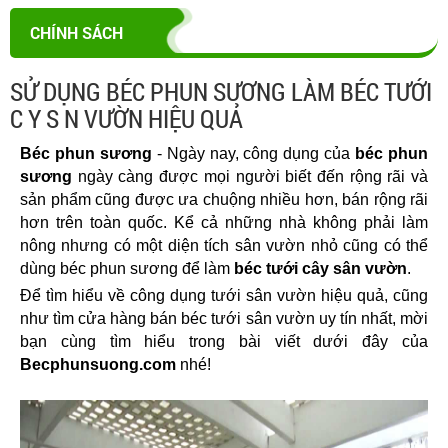
CHÍNH SÁCH
SỬ DỤNG BÉC PHUN SƯƠNG LÀM BÉC TƯỚI
C Y S N VƯỜN HIỆU QUẢ
Béc phun sương
 - Ngày nay, công dụng của
 béc phun 
sương
 ngày càng được mọi người biết đến rộng rãi và 
sản phẩm cũng được ưa chuộng nhiều hơn, bán rộng rãi 
hơn trên toàn quốc. Kể cả những nhà không phải làm 
nông nhưng có một diện tích sân vườn nhỏ cũng có thể 
dùng béc phun sương để làm 
béc tưới cây sân vườn
.
Để tìm hiểu về công dụng tưới sân vườn hiệu quả, cũng 
như tìm cửa hàng bán béc tưới sân vườn uy tín nhất, mời 
bạn cùng tìm hiểu trong bài viết dưới đây của 
Becphunsuong.com
 nhé!