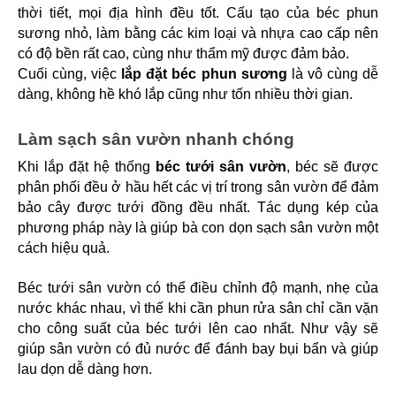
thời tiết, mọi địa hình đều tốt. Cấu tạo của béc phun 
sương nhỏ, làm bằng các kim loại và nhựa cao cấp nên 
có độ bền rất cao, cùng như thẩm mỹ được đảm bảo.
Cuối cùng, việc
 lắp đặt béc phun sương
 là vô cùng dễ 
dàng, không hề khó lắp cũng như tốn nhiều thời gian.
Làm sạch sân vườn nhanh chóng
Khi lắp đặt hệ thống 
béc tưới sân vườn
, béc sẽ được 
phân phối đều ở hầu hết các vị trí trong sân vườn để đảm 
bảo cây được tưới đồng đều nhất. Tác dụng kép của 
phương pháp này là giúp bà con dọn sạch sân vườn một 
cách hiệu quả.
Béc tưới sân vườn có thể điều chỉnh độ mạnh, nhẹ của 
nước khác nhau, vì thế khi cần phun rửa sân chỉ cần vặn 
cho công suất của béc tưới lên cao nhất. Như vậy sẽ 
giúp sân vườn có đủ nước để đánh bay bụi bẩn và giúp 
lau dọn dễ dàng hơn.