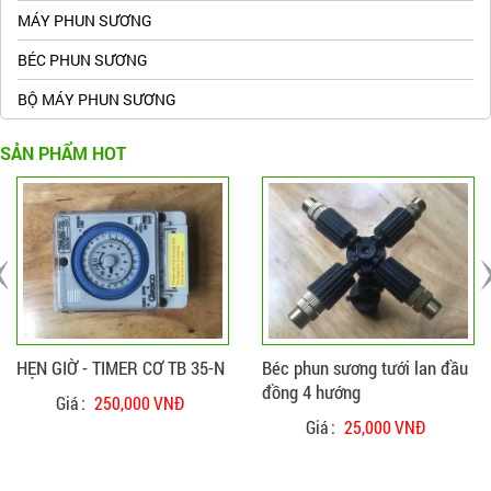
MÁY PHUN SƯƠNG
BÉC PHUN SƯƠNG
BỘ MÁY PHUN SƯƠNG
SẢN PHẨM HOT
ĐẶT HÀNG
CHI TIẾT
ĐẶT HÀNG
CHI TIẾT
HẸN GIỜ - TIMER CƠ TB 35-N
Béc phun sương tưới lan đầu
đồng 4 hướng
Giá :
250,000 VNĐ
Giá :
25,000 VNĐ