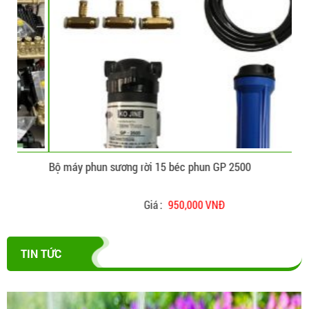
CHI TIẾT
ĐẶT HÀNG
Bộ máy phun sương rời 15 béc phun GP 2500
Bộ 
Giá :
950,000 VNĐ
TIN TỨC