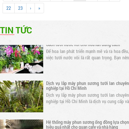
nhược điểm
22
23
›
»
Tưới nước vo gạo cho hoa lan là một phương
pháp tưới nước hiệu quả và bền vững. Loại
nước này chứa nhiều dưỡng chất cần thiết cho
TIN TỨC
sự phát triển của hoa lan
Cách tưới nước vôi cho hoa lan đúng cách
Để hoa lan phát triển mạnh mẽ và ra hoa đều,
việc tưới nước vôi là rất quan trọng. Bạn nên
tưới nước cho hoa lan mỗi ngày vào buổi sáng
sớm hoặc chiều muộn để tránh nắng gắt. Thời
gian tưới nước tốt nhất là..
Dịch vụ lắp máy phun sương tưới lan chuyên
nghiệp tại Hồ Chí Minh
Dịch vụ lắp máy phun sương tưới lan chuyên
nghiệp tại Hồ Chí Minh là dịch vụ cung cấp và
lắp đặt các hệ thống phun sương chất lượng
cao, đảm bảo hiệu quả tưới lan và cung cấp độ
ẩm cho không gian xanh.
Hệ thống máy phun sương ống đồng lựa chọn
hiệu quả nhất cho quan cafe và nhà hàng
Cửa hàng chuyên thi công lắp đặt hệ thống