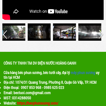
CÔNG TY TNHH TM DV ĐIỆN NƯỚC HOÀNG OANH
Cửa hàng béc phun sương, béc tưới cây, đại lý
máy phun sương
uy
tín tại HCM
Địa chỉ: 1074/31 Quang Trung, Phường 8, Quận Gò Vấp, TP. HCM
Điện thoại: 0907 853 968 - 0985 625 023
Email: bectuoi.com@gmail.com
MST: 0314288050
Website:
https://becphunsuong.com/