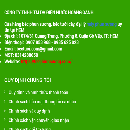
CÔNG TY TNHH TM DV ĐIỆN NƯỚC HOÀNG OANH
Cửa hàng béc phun sương, béc tưới cây, đại lý
máy phun sương
uy
tín tại HCM
Địa chỉ: 1074/31 Quang Trung, Phường 8, Quận Gò Vấp, TP. HCM
Điện thoại: 0907 853 968 - 0985 625 023
Email: bectuoi.com@gmail.com
MST: 0314288050
Website:
https://becphunsuong.com/
QUY ĐỊNH CHÚNG TÔI
Quy định và hình thức thanh toán
Chính sách bảo mật thông tin cá nhân
Chính sách và quy định
Chính sách vận chuyển, giao nhận
Chính sách đổi trả hàng