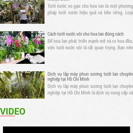
pháp tưới nước hiệu quả và bền vững. Loại
nước này chứa nhiều dưỡng chất cần thiết cho
sự phát triển của hoa lan
Cách tưới nước vôi cho hoa lan đúng cách
Để hoa lan phát triển mạnh mẽ và ra hoa đều,
việc tưới nước vôi là rất quan trọng. Bạn nên
tưới nước cho hoa lan mỗi ngày vào buổi sáng
sớm hoặc chiều muộn để tránh nắng gắt. Thời
gian tưới nước tốt nhất là..
Dịch vụ lắp máy phun sương tưới lan chuyên
nghiệp tại Hồ Chí Minh
Dịch vụ lắp máy phun sương tưới lan chuyên
nghiệp tại Hồ Chí Minh là dịch vụ cung cấp và
lắp đặt các hệ thống phun sương chất lượng
cao, đảm bảo hiệu quả tưới lan và cung cấp độ
ẩm cho không gian xanh.
Hệ thống máy phun sương ống đồng lựa chọn
VIDEO
hiệu quả nhất cho quan cafe và nhà hàng
Cửa hàng chuyên thi công lắp đặt hệ thống
máy phun sương ống đồng tại Hồ Chí Minh và
các tỉnh lân cận. Lắp phun sương cao áp quán