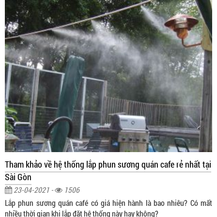
Tham khảo về hệ thống lắp phun sương quán cafe rẻ nhất tại
Sài Gòn
23-04-2021 -
1506
Lắp phun sương quán café có giá hiện hành là bao nhiêu? Có mất
nhiều thời gian khi lắp đặt hệ thống này hay không?