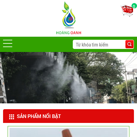
0
SẢN PHẨM NỔI BẬT