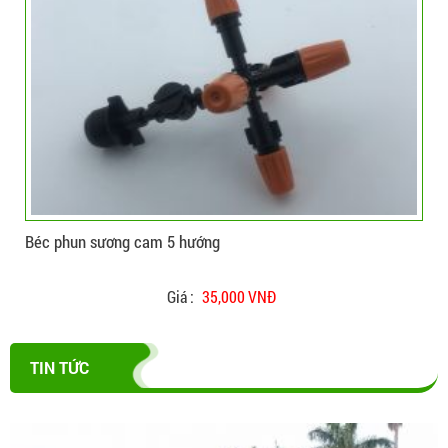
CHI TIẾT
ĐẶT HÀNG
Béc phun sương cam 5 hướng
Máy
Giá :
35,000 VNĐ
TIN TỨC