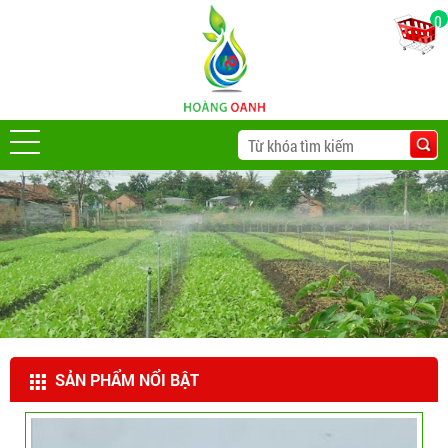
0
SẢN PHẨM NỔI BẬT