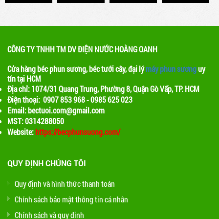
để phun ra các hạt nước nhỏ, tạo ra một màn
sương mỏng. Khi nước bay hơi, nhiệt độ xung
quanh sẽ giảm, tạo ra một không gian mát mẻ
CÔNG TY TNHH TM DV ĐIỆN NƯỚC HOÀNG OANH
Cửa hàng béc phun sương, béc tưới cây, đại lý
máy phun sương
uy
tín tại HCM
Địa chỉ: 1074/31 Quang Trung, Phường 8, Quận Gò Vấp, TP. HCM
Điện thoại: 0907 853 968 - 0985 625 023
Email: bectuoi.com@gmail.com
MST: 0314288050
Website:
https://becphunsuong.com/
QUY ĐỊNH CHÚNG TÔI
Quy định và hình thức thanh toán
Chính sách bảo mật thông tin cá nhân
Chính sách và quy định