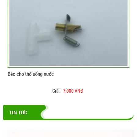
CHI TIẾT
ĐẶT HÀNG
Béc cho thỏ uống nước
Béc
Giá :
7,000 VNĐ
TIN TỨC