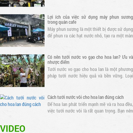
và tạo ra một môi trường thoáng đãng cho
khách hàng
Lợi ích của việc sử dụng máy phun sương
trong quán cafe
Máy phun sương là một thiết bị được sử dụng
để phun ra các hạt nước nhỏ, tạo ra một màn
sương mỏng. Khi nước bay hơi, nhiệt độ xung
quanh sẽ giảm, tạo ra một không gian mát mẻ
Có nên tưới nước vo gạo cho hoa lan? Ưu và
nhược điểm
Tưới nước vo gạo cho hoa lan là một phương
pháp tưới nước hiệu quả và bền vững. Loại
nước này chứa nhiều dưỡng chất cần thiết cho
sự phát triển của hoa lan
Cách tưới nước vôi cho hoa lan đúng cách
Để hoa lan phát triển mạnh mẽ và ra hoa đều,
việc tưới nước vôi là rất quan trọng. Bạn nên
tưới nước cho hoa lan mỗi ngày vào buổi sáng
sớm hoặc chiều muộn để tránh nắng gắt. Thời
gian tưới nước tốt nhất là..
VIDEO
Dịch vụ lắp máy phun sương tưới lan chuyên