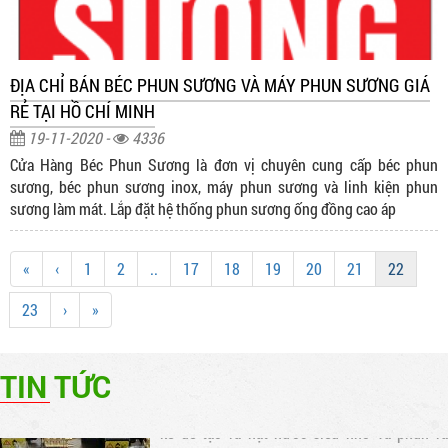
ĐỊA CHỈ BÁN BÉC PHUN SƯƠNG VÀ MÁY PHUN SƯƠNG GIÁ
RẺ TẠI HỒ CHÍ MINH
19-11-2020 -
4336
Cửa Hàng Béc Phun Sương là đơn vị chuyên cung cấp béc phun
sương, béc phun sương inox, máy phun sương và linh kiện phun
sương làm mát. Lắp đặt hệ thống phun sương ống đồng cao áp
Hệ thống máy phun sương ống đồng lựa chọn
hiệu quả nhất cho quan cafe và nhà hàng
Cửa hàng chuyên thi công lắp đặt hệ thống
«
‹
1
2
..
17
18
19
20
21
22
máy phun sương ống đồng tại Hồ Chí Minh và
các tỉnh lân cận. Lắp phun sương cao áp quán
23
›
»
cafe, nhà hàng, khu giải trí... Bảo hành 12
tháng. Liên hệ trực tiếp để có giá tốt..
Chuyên lắp đặt máy phun sương cao áp làm
mát quán cafe, nhà hàng
TIN TỨC
Máy phun sương cao áp là thiết bị được thiết
kế để tạo ra hạt nước siêu nhỏ và phun ra
không gian. Điều này giúp làm mát không khí