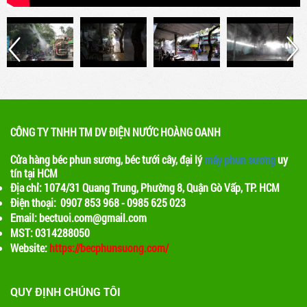
CÔNG TY TNHH TM DV ĐIỆN NƯỚC HOÀNG OANH
Cửa hàng béc phun sương, béc tưới cây, đại lý
máy phun sương
uy
tín tại HCM
Địa chỉ: 1074/31 Quang Trung, Phường 8, Quận Gò Vấp, TP. HCM
Điện thoại: 0907 853 968 - 0985 625 023
Email: bectuoi.com@gmail.com
MST: 0314288050
Website:
https://becphunsuong.com/
QUY ĐỊNH CHÚNG TÔI