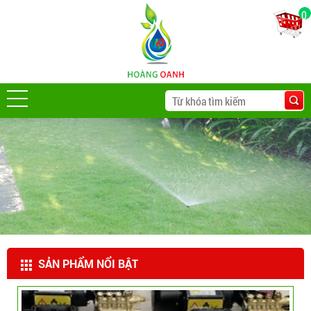
0
SẢN PHẨM NỔI BẬT