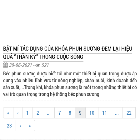
Hệ thống máy phun sương ống đồng lựa chọn
hiệu quả nhất cho quan cafe và nhà hàng
Cửa hàng chuyên thi công lắp đặt hệ thống
máy phun sương ống đồng tại Hồ Chí Minh và
các tỉnh lân cận. Lắp phun sương cao áp quán
cafe, nhà hàng, khu giải trí... Bảo hành 12
BẬT MÍ TÁC DỤNG CỦA KHÓA PHUN SƯƠNG ĐEM LẠI HIỆU
tháng. Liên hệ trực tiếp để có giá tốt..
QUẢ “THẦN KỲ” TRONG CUỘC SỐNG
Chuyên lắp đặt máy phun sương cao áp làm
mát quán cafe, nhà hàng
30-06-2021 -
521
Máy phun sương cao áp là thiết bị được thiết
Béc phun sương được biết tới như một thiết bị quan trọng được áp
kế để tạo ra hạt nước siêu nhỏ và phun ra
dụng vào nhiều lĩnh vực từ nông nghiệp, chăn nuôi, kinh doanh đến
không gian. Điều này giúp làm mát không khí
sản xuất,...Trong khi, khóa phun sương là một trong những thiết bị có
và tạo ra một môi trường thoáng đãng cho
vai trò quan trọng trong hệ thống béc phun sương.
khách hàng
Lợi ích của việc sử dụng máy phun sương
trong quán cafe
Máy phun sương là một thiết bị được sử dụng
«
‹
1
2
...
7
8
9
10
11
...
22
để phun ra các hạt nước nhỏ, tạo ra một màn
sương mỏng. Khi nước bay hơi, nhiệt độ xung
23
›
»
quanh sẽ giảm, tạo ra một không gian mát mẻ