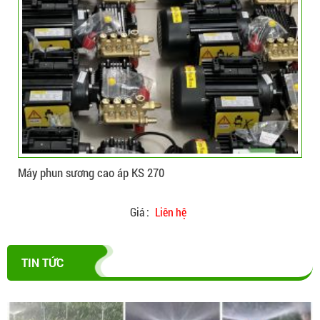
CHI TIẾT
ĐẶT HÀNG
Máy phun sương cao áp KS 270
Bộ 
Giá :
Liên hệ
TIN TỨC