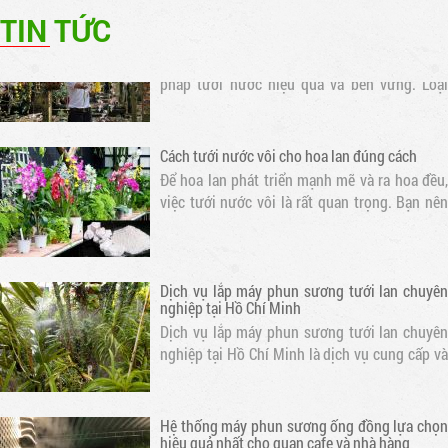
Có nên tưới nước vo gạo cho hoa lan? Ưu và
nhược điểm
TIN TỨC
Tưới nước vo gạo cho hoa lan là một phương
pháp tưới nước hiệu quả và bền vững. Loại
nước này chứa nhiều dưỡng chất cần thiết cho
sự phát triển của hoa lan
Cách tưới nước vôi cho hoa lan đúng cách
Để hoa lan phát triển mạnh mẽ và ra hoa đều,
việc tưới nước vôi là rất quan trọng. Bạn nên
tưới nước cho hoa lan mỗi ngày vào buổi sáng
sớm hoặc chiều muộn để tránh nắng gắt. Thời
gian tưới nước tốt nhất là..
Dịch vụ lắp máy phun sương tưới lan chuyên
nghiệp tại Hồ Chí Minh
Dịch vụ lắp máy phun sương tưới lan chuyên
nghiệp tại Hồ Chí Minh là dịch vụ cung cấp và
lắp đặt các hệ thống phun sương chất lượng
cao, đảm bảo hiệu quả tưới lan và cung cấp độ
ẩm cho không gian xanh.
Hệ thống máy phun sương ống đồng lựa chọn
hiệu quả nhất cho quan cafe và nhà hàng
Cửa hàng chuyên thi công lắp đặt hệ thống