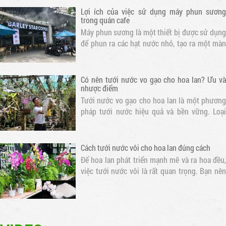
trong quán cafe
Máy phun sương là một thiết bị được sử dụng
để phun ra các hạt nước nhỏ, tạo ra một màn
sương mỏng. Khi nước bay hơi, nhiệt độ xung
quanh sẽ giảm, tạo ra một không gian mát mẻ
Có nên tưới nước vo gạo cho hoa lan? Ưu và
nhược điểm
Tưới nước vo gạo cho hoa lan là một phương
pháp tưới nước hiệu quả và bền vững. Loại
nước này chứa nhiều dưỡng chất cần thiết cho
sự phát triển của hoa lan
Cách tưới nước vôi cho hoa lan đúng cách
Để hoa lan phát triển mạnh mẽ và ra hoa đều,
việc tưới nước vôi là rất quan trọng. Bạn nên
tưới nước cho hoa lan mỗi ngày vào buổi sáng
sớm hoặc chiều muộn để tránh nắng gắt. Thời
gian tưới nước tốt nhất là..
Dịch vụ lắp máy phun sương tưới lan chuyên
nghiệp tại Hồ Chí Minh
Dịch vụ lắp máy phun sương tưới lan chuyên