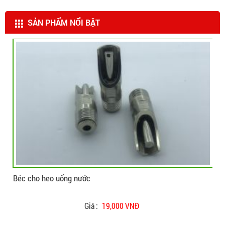
SẢN PHẨM NỔI BẬT
CHI TIẾT
ĐẶT HÀNG
Béc cho heo uống nước
Béc
Giá :
19,000 VNĐ