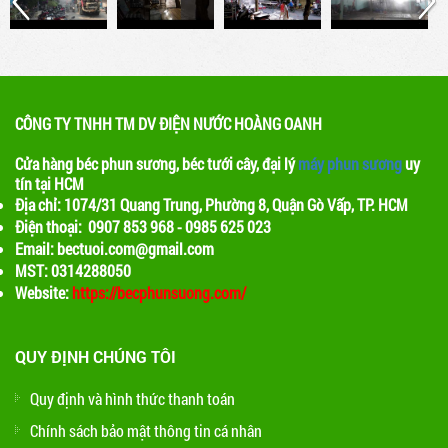
quanh sẽ giảm, tạo ra một không gian mát mẻ
CÔNG TY TNHH TM DV ĐIỆN NƯỚC HOÀNG OANH
Cửa hàng béc phun sương, béc tưới cây, đại lý
máy phun sương
uy
tín tại HCM
Địa chỉ: 1074/31 Quang Trung, Phường 8, Quận Gò Vấp, TP. HCM
Điện thoại: 0907 853 968 - 0985 625 023
Email: bectuoi.com@gmail.com
MST: 0314288050
Website:
https://becphunsuong.com/
QUY ĐỊNH CHÚNG TÔI
Quy định và hình thức thanh toán
Chính sách bảo mật thông tin cá nhân