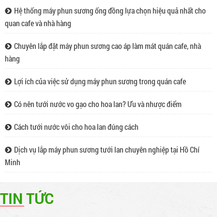
Hệ thống máy phun sương ống đồng lựa chọn hiệu quả nhất cho
quan cafe và nhà hàng
Chuyên lắp đặt máy phun sương cao áp làm mát quán cafe, nhà
hàng
Lợi ích của việc sử dụng máy phun sương trong quán cafe
Hệ thống máy phun sương ống đồng lựa chọn
hiệu quả nhất cho quan cafe và nhà hàng
Cửa hàng chuyên thi công lắp đặt hệ thống
Có nên tưới nước vo gạo cho hoa lan? Ưu và nhược điểm
máy phun sương ống đồng tại Hồ Chí Minh và
các tỉnh lân cận. Lắp phun sương cao áp quán
Cách tưới nước vôi cho hoa lan đúng cách
cafe, nhà hàng, khu giải trí... Bảo hành 12
tháng. Liên hệ trực tiếp để có giá tốt..
Chuyên lắp đặt máy phun sương cao áp làm
Dịch vụ lắp máy phun sương tưới lan chuyên nghiệp tại Hồ Chí
mát quán cafe, nhà hàng
Minh
Máy phun sương cao áp là thiết bị được thiết
kế để tạo ra hạt nước siêu nhỏ và phun ra
không gian. Điều này giúp làm mát không khí
TIN TỨC
và tạo ra một môi trường thoáng đãng cho
khách hàng
Lợi ích của việc sử dụng máy phun sương