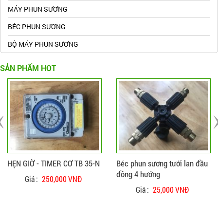
MÁY PHUN SƯƠNG
BÉC PHUN SƯƠNG
BỘ MÁY PHUN SƯƠNG
SẢN PHẨM HOT
ĐẶT HÀNG
CHI TIẾT
ĐẶT HÀNG
CHI TIẾT
HẸN GIỜ - TIMER CƠ TB 35-N
Béc phun sương tưới lan đầu
đồng 4 hướng
Giá :
250,000 VNĐ
Giá :
25,000 VNĐ