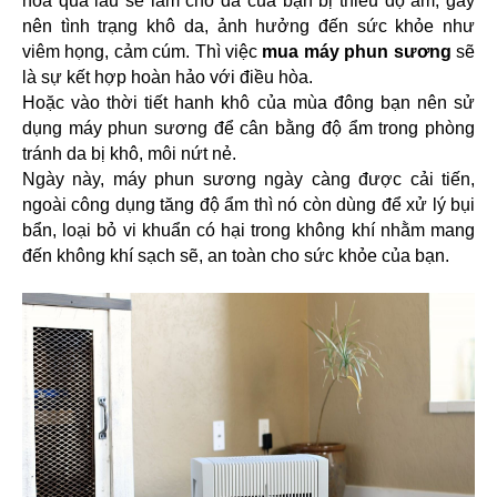
hòa quá lâu sẽ làm cho da của bạn bị thiếu độ ẩm, gây 
nên tình trạng khô da, ảnh hưởng đến sức khỏe như 
viêm họng, cảm cúm. Thì việc 
mua máy phun sương
 sẽ 
là sự kết hợp hoàn hảo với điều hòa.
Hoặc vào thời tiết hanh khô của mùa đông bạn nên sử 
dụng máy phun sương để cân bằng độ ẩm trong phòng 
tránh da bị khô, môi nứt nẻ.
Ngày này, máy phun sương ngày càng được cải tiến, 
ngoài công dụng tăng độ ẩm thì nó còn dùng để xử lý bụi 
bẩn, loại bỏ vi khuẩn có hại trong không khí nhằm mang 
đến không khí sạch sẽ, an toàn cho sức khỏe của bạn.